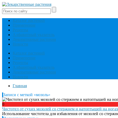
Каталог растений
Применение
Рецепты
Алфавитный указатель
Декоративные растения
Новости
Каталог растений
Применение
Рецепты
Алфавитный указатель
Декоративные растения
Новости
Главная
Записи с меткой «мозоль»
0
Чистотел от сухих мозолей со стержнем и натоптышей на нога
Использование чистотела для избавления от мозолей со стерж