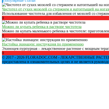
Популярные статьи
Чистотел от сухих мозолей со стержнем и натоптышей на нога
Использование чистотела для избавления от мозолей со стержне
0
Можно ли купать ребенка в растворе чистотела
Можно ли купать маленького ребенка в чистотеле: приготовлени
0
Настойка эхинацеи: инструкция по применению
Эхиноцея пурпурная – лекарственное растение с мощным терап
0
© 2017 - 2026 FLORADOC.COM - ЛЕКАРСТВЕННЫЕ РАСТЕНИЯ В
предоставлена в ознакомительных целях и не является руково