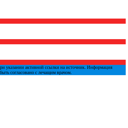
указании активной ссылки на источник. Информация
быть согласовано с лечащим врачом.