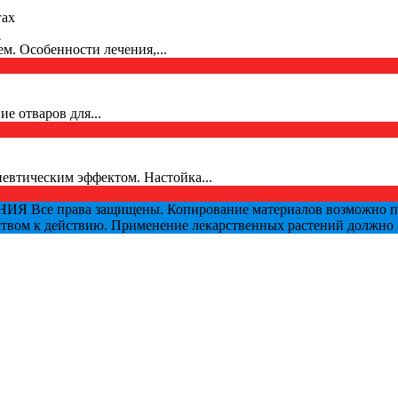
х
м. Особенности лечения,...
е отваров для...
евтическим эффектом. Настойка...
се права защищены. Копирование материалов возможно при 
дством к действию. Применение лекарственных растений должно 